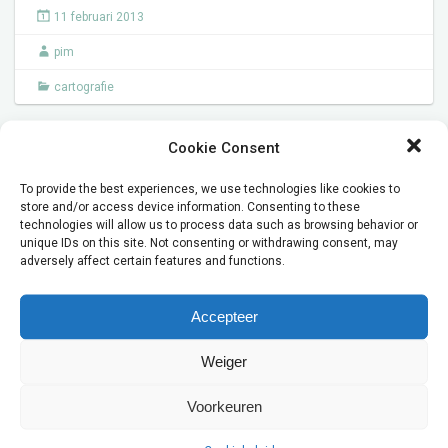
11 februari 2013
pim
cartografie
Cookie Consent
film
To provide the best experiences, we use technologies like cookies to
store and/or access device information. Consenting to these
technologies will allow us to process data such as browsing behavior or
unique IDs on this site. Not consenting or withdrawing consent, may
adversely affect certain features and functions.
Accepteer
Weiger
Indysign Communicatieadvies Amsterdam helpt uw graag
met AV producties Businesscases Progress Software Voor
Voorkeuren
intern gebruik op de Retail Summit van Progress Software
EMEA hebben we films ontwikkeld. Met een zeer laag